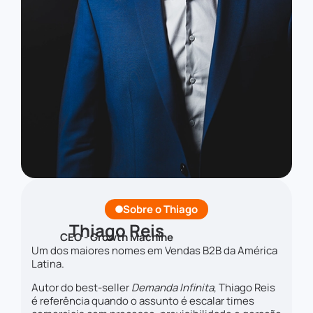
Sobre o Thiago
Thiago Reis
CEO - Growth Machine
Um dos maiores nomes em Vendas B2B da América
Latina.
Autor do best-seller
Demanda Infinita
, Thiago Reis
é referência quando o assunto é escalar times